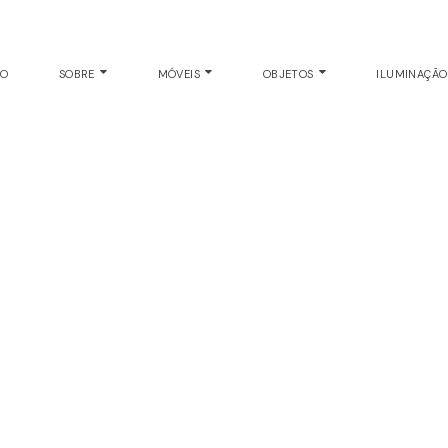
- BANCO E BANQUET
EO
SOBRE
MÓVEIS
OBJETOS
ILUMINAÇÃ