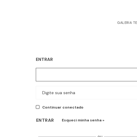
I
GALERIA T
ENTRAR
E-
mail
*
Senha
*
Continuar conectado
ENTRAR
Esqueci minha senha »
ou