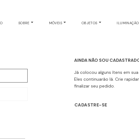
DENTIFICAÇÃO
EO
SOBRE
MÓVEIS
OBJETOS
ILUMINAÇÃ
AINDA NÃO SOU CADASTRAD
Já colocou alguns ítens em su
Eles continuarão lá. Crie rapi
finalizar seu pedido.
CADASTRE-SE