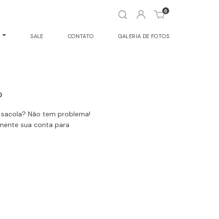
Abrir
0
busca
O
SALE
CONTATO
GALERIA DE FOTOS
O
a sacola? Não tem problema!
damente sua conta para