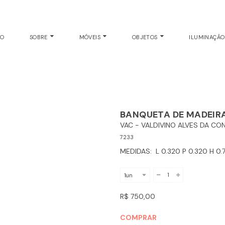
CO E BANQUETA
EO
SOBRE
MÓVEIS
OBJETOS
ILUMINAÇÃ
BANQUETA DE MADEIRA
VAC - VALDIVINO ALVES DA CO
7233
MEDIDAS: L 0.320 P 0.320 H 0.
R$ 750,00
COMPRAR