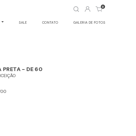
Abrir
0
busca
O
SALE
CONTATO
GALERIA DE FOTOS
 PRETA - DE 60
NCEIÇÃO
700