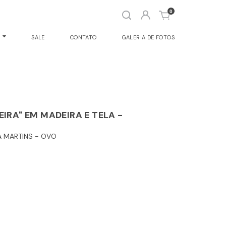
Abrir
0
busca
O
SALE
CONTATO
GALERIA DE FOTOS
IRA" EM MADEIRA E TELA -
A MARTINS - OVO