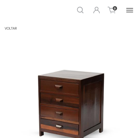
Busca
Entrar
0
CÔMODA E GAVETEIRO
VOLTAR