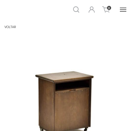
Busca
Entrar
0
CÔMODA E GAVETEIRO
VOLTAR