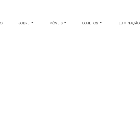
VEIS - DIVERSO
EO
SOBRE
MÓVEIS
OBJETOS
ILUMINAÇÃ