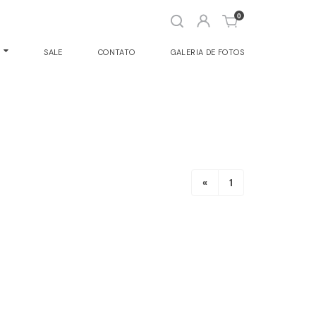
Abrir
0
busca
O
SALE
CONTATO
GALERIA DE FOTOS
«
1