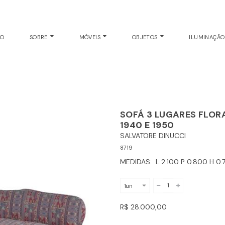
SOFÁ
EO
SOBRE
MÓVEIS
OBJETOS
ILUMINAÇÃ
SOFÁ 3 LUGARES FLOR
1940 E 1950
SALVATORE DINUCCI
8719
MEDIDAS: L 2.100 P 0.800 H 0.
R$ 28.000,00