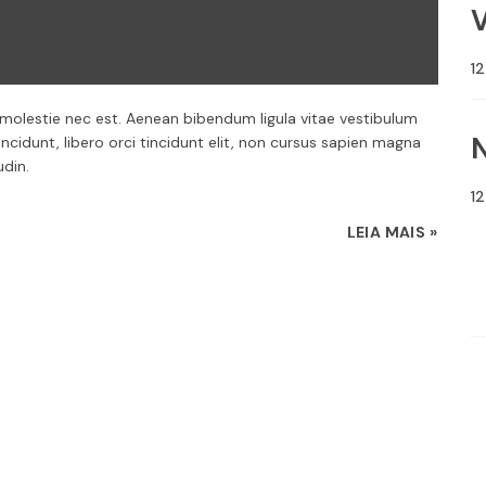
1
, molestie nec est. Aenean bibendum ligula vitae vestibulum
ncidunt, libero orci tincidunt elit, non cursus sapien magna
udin.
1
LEIA MAIS
»